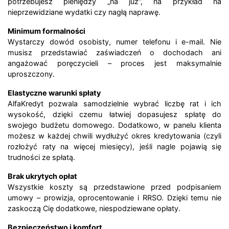
potrzebujesz pieniędzy „na już”, na przykład na
nieprzewidziane wydatki czy nagłą naprawę.
Minimum formalności
Wystarczy dowód osobisty, numer telefonu i e-mail. Nie
musisz przedstawiać zaświadczeń o dochodach ani
angażować poręczycieli – proces jest maksymalnie
uproszczony.
Elastyczne warunki spłaty
AlfaKredyt pozwala samodzielnie wybrać liczbę rat i ich
wysokość, dzięki czemu łatwiej dopasujesz spłatę do
swojego budżetu domowego. Dodatkowo, w panelu klienta
możesz w każdej chwili wydłużyć okres kredytowania (czyli
rozłożyć raty na więcej miesięcy), jeśli nagle pojawią się
trudności ze spłatą.
Brak ukrytych opłat
Wszystkie koszty są przedstawione przed podpisaniem
umowy – prowizja, oprocentowanie i RRSO. Dzięki temu nie
zaskoczą Cię dodatkowe, niespodziewane opłaty.
Bezpieczeństwo i komfort