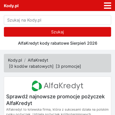
Kody.pl
Szukaj
AlfaKredyt kody rabatowe Sierpień 2026
Kody.pl
AlfaKredyt
[
0 kodów rabatowych
]
[
3 promocje
]
Sprawdź najnowsze promocje pożyczek
AlfaKredyt
Alfakredyt to łotewska firma, która z sukcesami działa na polskim
rynku pożyczek. Udziela pożyczek krótkoterminowych