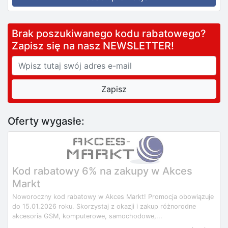
Brak poszukiwanego kodu rabatowego?
Zapisz się na nasz NEWSLETTER!
Oferty wygasłe:
Kod rabatowy 6% na zakupy w Akces
Markt
Noworoczny kod rabatowy w Akces Markt! Promocja obowiązuje
do 15.01.2026 roku. Skorzystaj z okazji i zakup różnorodne
akcesoria GSM, komputerowe, samochodowe,...